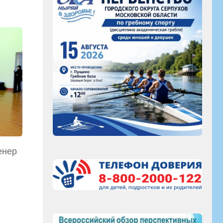
енер
е