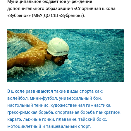
Муниципальное бюджетное учреждение
дополнительного образования «Спортивная школа
«Зубрёнок» (МБУ ДО СШ «Зубрёнок»).
В школе развиваются такие виды спорта как:
волейбол, мини-футбол, универсальный бой,
настольный теннис, художественная гимнастика,
греко-римская борьба, спортивная борьба панкратион,
каратэ, лыжные гонки, плавание, тайский бокс,
мотоциклетный и танцевальный спорт.