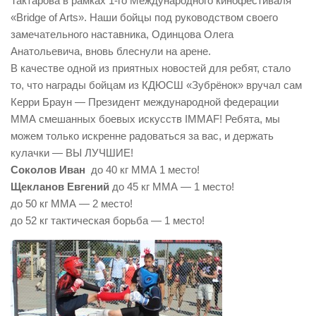
Тактарова в рамках 1-го Международного кинофестиваля
«Bridge of Arts». Наши бойцы под
руководством своего
замечательного наставника, Одинцова Олега
Анатольевича, вновь блеснули на арене.
В качестве одной из приятных новостей для ребят, стало
то, что награды бойцам из КДЮСШ «Зубрёнок» вручал сам
Керри Браун — Президент международной федерации
ММА смешанных боевых искусств IMMAF! Ребята, мы
можем только искренне радоваться за вас, и держать
кулачки — ВЫ ЛУЧШИЕ!
Соколов Иван
до 40 кг ММА 1 место!
Щекланов Евгений
до 45 кг ММА — 1 место!
до 50 кг ММА — 2 место!
до 52 кг тактическая борьба — 1 место!