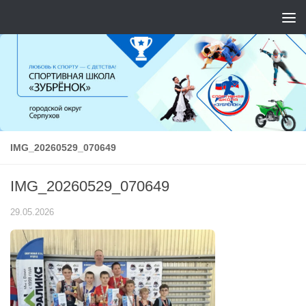
Перейти к содержимому
IMG_20260529_070649
IMG_20260529_070649
29.05.2026