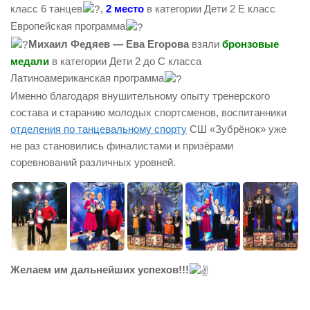
класс 6 танцев
,
2 место
в категории Дети 2 E класс
Европейская программа
Михаил Федяев — Ева Егорова
взяли
бронзовые
медали
в категории Дети 2 до C класса
Латиноамериканская программа
Именно благодаря внушительному опыту тренерского
состава и старанию молодых спортсменов, воспитанники
отделения по танцевальному спорту
СШ «Зубрёнок» уже
не раз становились финалистами и призёрами
соревнований различных уровней.
Желаем им дальнейших успехов!!!