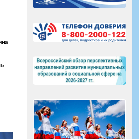
ина
шь