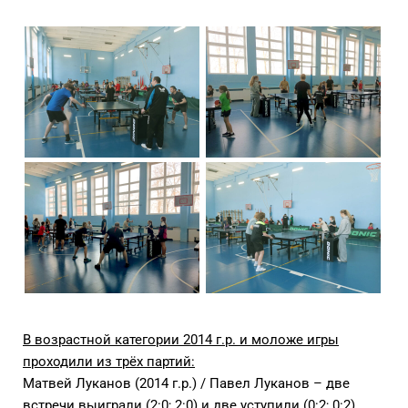
В возрастной категории 2014 г.р. и моложе игры
проходили из трёх партий:
Матвей Луканов (2014 г.р.) / Павел Луканов – две
встречи выиграли (2:0; 2:0) и две уступили (0:2; 0:2).