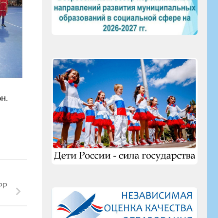
н.
РР