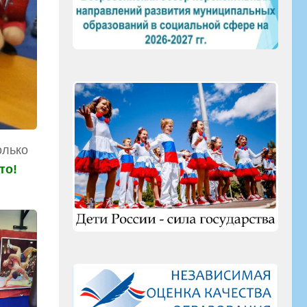
олько
то!