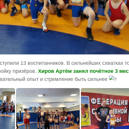
тупили 13 воспитанников. В сильнейших схватках т
ройку призёров.
Хиров Артём занял почётное 3 мес
вательный опыт и стремление быть сильнее