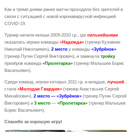
Как и тремя днями ранее матчи проходили без зрителей в
связи с ситуацией с новой коронавирусной инфекцией
COVID-19.
Турнир начали юноши 2009-2010 г.р., где
сильнейшими
оказались игроки команды
«Надежда»
(тренер Кузовкин
Николай Николаевич),
2 место
у команды
«Зубрёнок»
(тренер Пугин Сергей Викторович), и замкнула
тройку
призёров команда
«Пролетарка»
(тренер Малышев Борис
Васильевич).
Среди команд, игроки которых 2011 г.р. и младше,
лучшей
стала
«Молодая Гвардия»
(тренер Анастасьев Сергей
Михайлович),
2 место — «Зубрёнок»
(тренер Пугин Сергей
Викторович) и
3 место
—
«Пролетарка»
(тренер Малышев
Борис Васильевич).
Спасибо за хорошую игру!