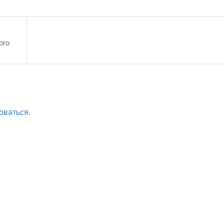
ого
оваться
.