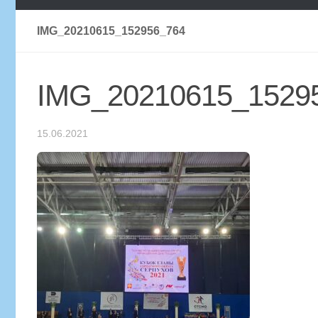
IMG_20210615_152956_764
IMG_20210615_1529
15.06.2021