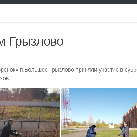
м Грызлово
брёнок» п.Большое Грызлово приняли участие в субб
хов.