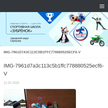
Перейти к содержимому
IMG-7961D7A3C113C5B1FFC778880525ECF6-V
IMG-7961d7a3c113c5b1ffc778880525ecf6-
V
12.02.2018