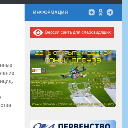
ИНФОРМАЦИЯ
Версия сайта для слабовидящих
енные
бление
уицид.
о
йства