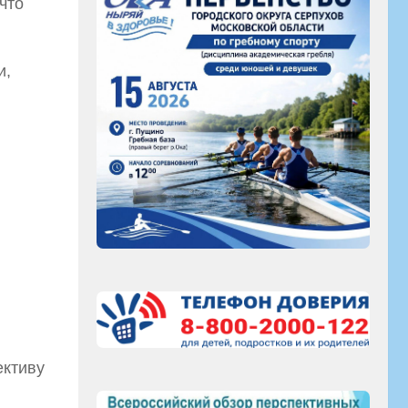
что
и,
ективу