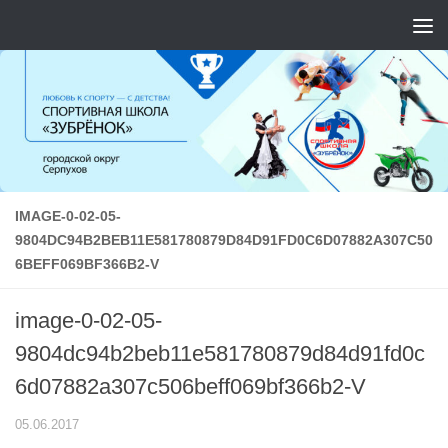
Перейти к содержимому
IMAGE-0-02-05-
9804DC94B2BEB11E581780879D84D91FD0C6D07882A307C50
6BEFF069BF366B2-V
image-0-02-05-
9804dc94b2beb11e581780879d84d91fd0c
6d07882a307c506beff069bf366b2-V
05.06.2017