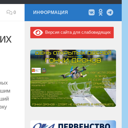
0
ИНФОРМАЦИЯ
Версия сайта для слабовидящих
их
ных
ашим
вший
вку