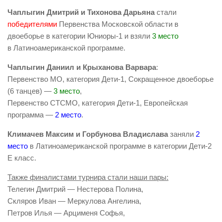
Чаплыгин Дмитрий и Тихонова Дарьяна
стали
победителями
Первенства Московской области в
двоеборье в категории Юниоры-1 и взяли
3 место
в Латиноамериканской программе.
Чаплыгин Даниил и Крыханова Варвара
:
Первенство МО, категория Дети-1, Сокращенное двоеборье
(6 танцев) —
3 место
,
Первенство СТСМО, категория Дети-1, Европейская
программа —
2 место
.
Климачев Максим и Горбунова Владислава
заняли
2
место
в Латиноамериканской программе в категории Дети-2
E класс.
Также финалистами турнира стали наши пары:
Телегин Дмитрий — Нестерова Полина,
Скляров Иван — Меркулова Ангелина,
Петров Илья — Арцименя Софья,