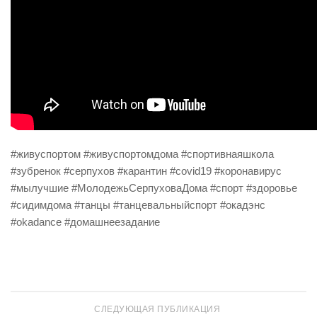
#живуспортом #живуспортомдома #спортивнаяшкола
#зубренок #серпухов #карантин #covid19 #коронавирус
#мылучшие #МолодежьСерпуховаДома #спорт #здоровье
#сидимдома #танцы #танцевальныйспорт #окадэнс
#okadance #домашнеезадание
СЛЕДУЮЩАЯ ПУБЛИКАЦИЯ