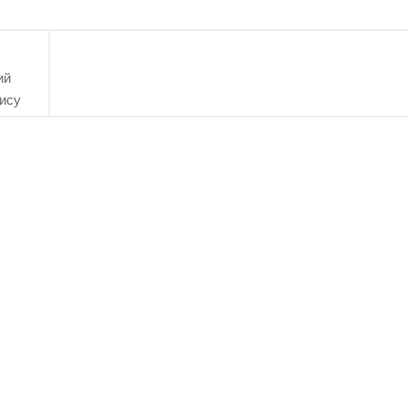
ий
ису