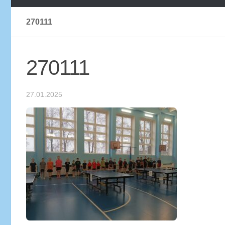
270111
270111
27.01.2025