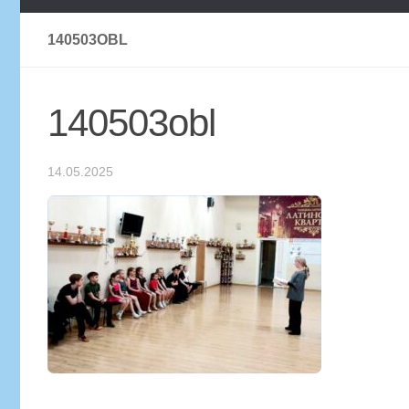
140503OBL
140503obl
14.05.2025