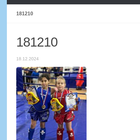
181210
181210
18.12.2024